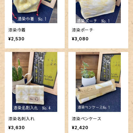
漆染巾着
漆染ポーチ
¥2,530
¥3,080
漆染名刺入れ
漆染ペンケース
¥3,630
¥2,420