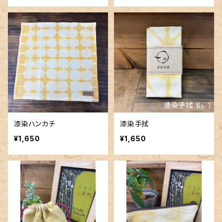
漆染ハンカチ
漆染手拭
¥1,650
¥1,650