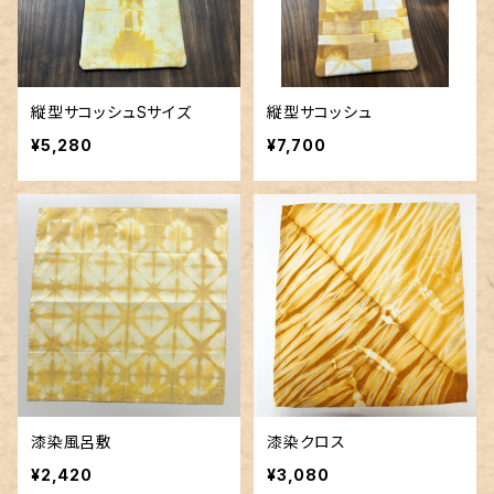
縦型サコッシュSサイズ
縦型サコッシュ
¥5,280
¥7,700
漆染風呂敷
漆染クロス
¥2,420
¥3,080