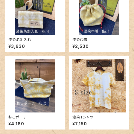
漆染名刺入れ
漆染巾着
¥3,630
¥2,530
ねこポーチ
漆染Tシャツ
¥4,180
¥7,150