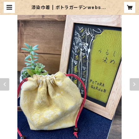
漆染巾着 | ポトラガーデンwebsho
p